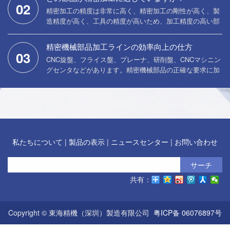
に達する。会社のサービスの分野はコネクタ、コンピュー
02
精密加工の精度は非常に高く、精密加工の剛性が高く、製
タのハードディスクドライブ、マイクロモーター、印刷
造精度が高く、工具の精度が高いため、加工精度の高い部
機、時計、オートメーションの設備などに関連していま
品が必要です。 どの部品が精密加工に適していますか？
す。
以下は当社の紹介です：
精密機械部品加工ラインの効率向上の仕方
03
CNC旋盤、フライス盤、プレーナ、研削盤、CNCマシニン
グセンタなどがあります。精密機械部品の正確な要求に加
えて、精密機械部品加工および精密機械部品の特定の材料
要件を知る必要があります。 5段階の加工では、機械部品
の加工効率の向上の仕方や精密機械部品の加工効率の向上
方法も知る必要があります。
私たちについて
|
製品の表示
|
ニュースセンター
|
お問い合わせ
サーチ
共有：
Copyright © 東海精機（深圳）製造有限公司
粤ICP备 06076897号