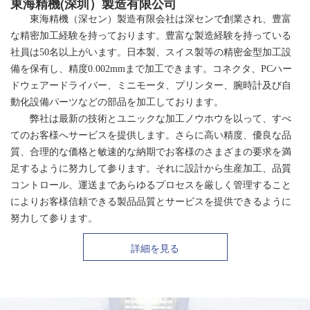
東海精機(深圳）製造有限公司
東海精機（深セン）製造有限会社は深センで創業され、豊富
な精密加工経験を持っております。豊富な製造経験を持っている
社員は50名以上がいます。日本製、スイス製等の精密金型加工設
備を保有し、精度0.002mmまで加工できます。コネクタ、PCハー
ドウェアードライバー、ミニモータ、プリンター、腕時計及び自
動化設備パーツなどの部品を加工しております。
弊社は最新の技術とユニックな加工ノウホウを以って、すべ
てのお客様へサービスを提供します。さらに高い精度、優良な品
質、合理的な価格と敏速的な納期でお客様のさまざまの要求を満
足するように努力して参ります。それに設計から生産加工、品質
コントロール、運送まであらゆるプロセスを厳しく管理すること
によりお客様信頼できる製品品質とサービスを提供できるように
努力して参ります。
詳細を見る